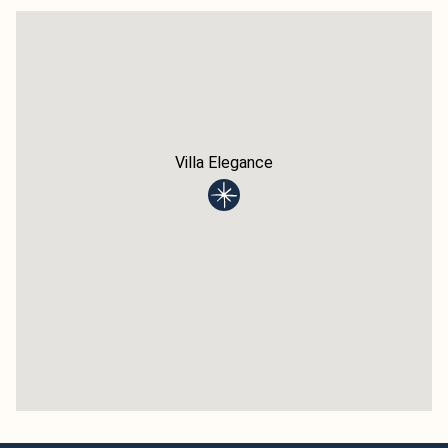
28
29
30
31
januari
2027
Ma
Di
Wo
Do
Vr
Za
Zo
1
2
3
4
5
6
7
8
9
10
Villa Elegance
11
12
13
14
15
16
17
18
19
20
21
22
23
24
25
26
27
28
29
30
31
februari
2027
Ma
Di
Wo
Do
Vr
Za
Zo
1
2
3
4
5
6
7
8
9
10
11
12
13
14
15
16
17
18
19
20
21