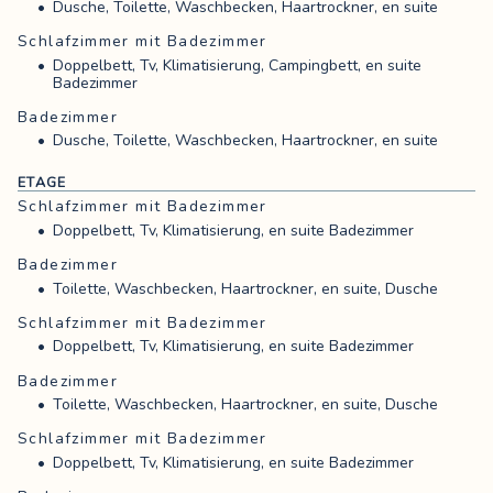
Freundesgruppen, die ein Wochenende lang
Dusche, Toilette, Waschbecken, Haartrockner, en suite
entschleunigen möchten. Ein Ort, um wirklich zur
Schlafzimmer mit Badezimmer
Ruhe zu kommen.
Doppelbett, Tv, Klimatisierung, Campingbett, en suite
Deshalb haben Feiern, Partys und
Badezimmer
Junggesellenabschiede hier keinen Platz. Nicht
Badezimmer
aus Zurückhaltung, sondern aus Liebe zu der
Dusche, Toilette, Waschbecken, Haartrockner, en suite
Ruhe, die Villa Elegance so besonders macht, für
euch und für die Umgebung. Wir wählen unsere
ETAGE
Gruppen daher sorgfältig aus, damit sich hier
jeder zu Hause fühlt. Haustiere sind leider nicht
Schlafzimmer mit Badezimmer
erlaubt.
Doppelbett, Tv, Klimatisierung, en suite Badezimmer
Wer den Aufenthalt noch besonderer machen
Badezimmer
möchte, bucht über uns auf Anfrage einen
Toilette, Waschbecken, Haartrockner, en suite, Dusche
Frühstücksservice ins Haus oder einen Privatkoch
Schlafzimmer mit Badezimmer
für einen Abend, der sich ganz von selbst
entfaltet.
Doppelbett, Tv, Klimatisierung, en suite Badezimmer
Badezimmer
Toilette, Waschbecken, Haartrockner, en suite, Dusche
Schlafzimmer mit Badezimmer
Doppelbett, Tv, Klimatisierung, en suite Badezimmer