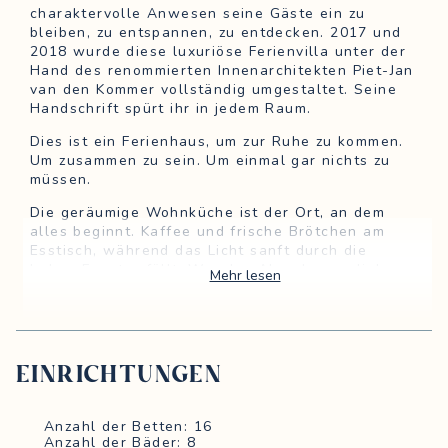
charaktervolle Anwesen seine Gäste ein zu
bleiben, zu entspannen, zu entdecken. 2017 und
2018 wurde diese luxuriöse Ferienvilla unter der
Hand des renommierten Innenarchitekten Piet-Jan
van den Kommer vollständig umgestaltet. Seine
Handschrift spürt ihr in jedem Raum.
Dies ist ein Ferienhaus, um zur Ruhe zu kommen.
Um zusammen zu sein. Um einmal gar nichts zu
müssen.
Die geräumige Wohnküche ist der Ort, an dem
alles beginnt. Kaffee und frische Brötchen am
Esstisch, während das Licht sanft durch die
hohen Fenster fällt. Wer das Abendessen lieber
Mehr lesen
anderen überlässt, kann über uns auf Anfrage
einen Privatkoch buchen, für einen Abend, der
sich ganz von selbst entfaltet.
Durch die stählernen Pivottüren öffnet sich das
EINRICHTUNGEN
formelle Esszimmer. Ein langer Tisch unter
skulpturalen Leuchten, Fischgrätparkett, hohe
Fenster mit Blick auf die Allee. Dies ist der Ort
Anzahl der Betten: 16
für das lange Dinner, für den ersten Korken des
Anzahl der Bäder: 8