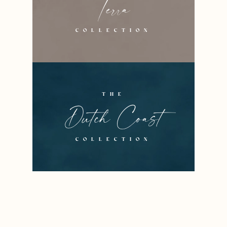
Terra
COLLECTION
THE
Dutch Coast
COLLECTION