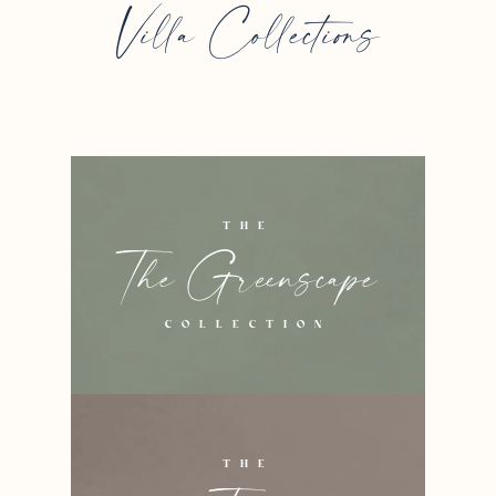
Villa Collections
THE
The Greenscape
COLLECTION
THE